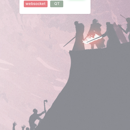
websocket
QT