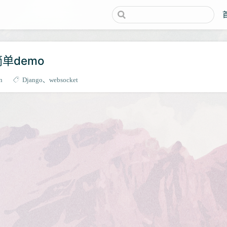
简单demo
n
Django
websocket