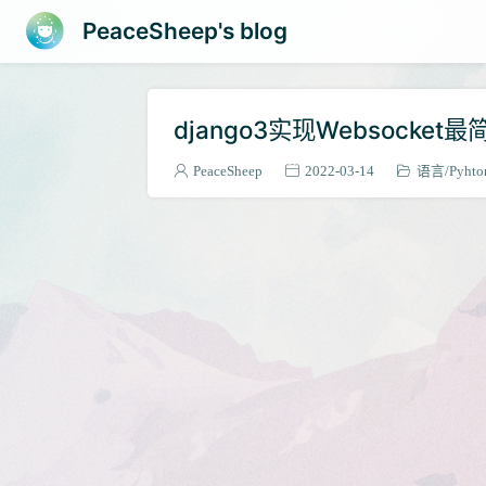
PeaceSheep's blog
django3实现Websocket最
PeaceSheep
2022-03-14
语言
Pyhto