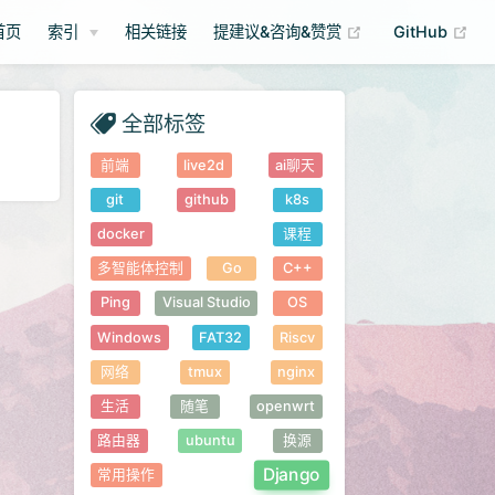
(opens new wind
(op
首页
索引
相关链接
提建议&咨询&赞赏
GitHub
全部标签
前端
live2d
ai聊天
git
github
k8s
docker
课程
多智能体控制
Go
C++
Ping
Visual Studio
OS
Windows
FAT32
Riscv
网络
tmux
nginx
生活
随笔
openwrt
路由器
ubuntu
换源
Django
常用操作