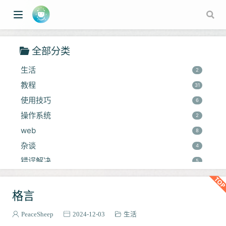
全部分类
生活
2
教程
31
使用技巧
6
操作系统
2
web
8
杂谈
w window)
4
错误解决
5
论文阅读
3
图
2
格言
对比学习
1
PeaceSheep
2024-12-03
生活
常用操作
24