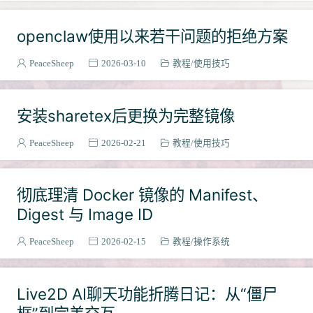
常用命令与配置文件
6
openclaw使用以来若干问题的拒绝方案
项目
11
即时通讯
4
PeaceSheep
2026-03-10
教程
使用技巧
物联网与路由器
3
竞赛
9
安装sharetex后更换为完整镜像
程序设计
6
暑期集训
4
PeaceSheep
2026-02-21
教程
使用技巧
环境安装与配置
11
docker
4
彻底理清 Docker 镜像的 Manifest、
MOE
1
Digest 与 Image ID
随手写的小项目
1
PeaceSheep
2026-02-15
教程
操作系统
课程
5
云计算
1
语言
7
Live2D AI聊天功能折腾日记：从“僵尸
java
2