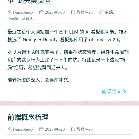
框”到完美交互
依赖相关
1
PeaceSheep
2026-01-03
教程
web
前端
SSM初学
1
live2d
ai聊天
常用代码
2
最近在给个人网站加一个基于 LLM 的 AI 看板娘功能。技术
Python
1
栈选了 Next.js + React，看板娘库用了 oh-my-live2d。
Django
1
本以为调个 API 就完事了，结果在状态管理、组件生命周期
常见系统问题处理
1
和库的默认行为上踩了一下午的坑。特此记录一下这段“折
联邦学习
1
腾”经历，希望能帮到后来人。
框架使用
1
随着折腾的深入，会逐渐补充。
多智能体控制
1
数据库
阅读全文
1
网络
2
C++
1
前端概念梳理
OS比赛
3
班级作业管理系统
6
PeaceSheep
2025-06-26
教程
web
Go
2