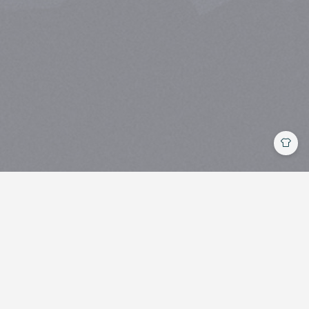
Theme by
Vdoing
| Copyright © 2022-2026
PeaceSheep
冀ICP备2022004632号-1