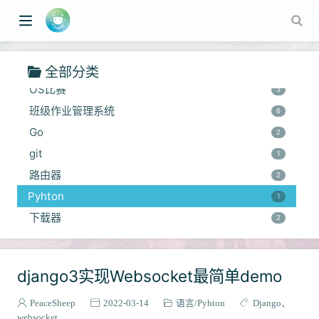
多智能体控制
1
数据库
1
网络
2
C++
1
全部分类
OS比赛
3
班级作业管理系统
6
Go
2
git
1
路由器
2
Pyhton
1
w window)
下载器
2
django3实现Websocket最简单demo
PeaceSheep
2022-03-14
语言
Pyhton
Django
websocket