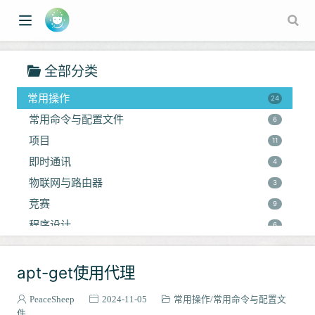
错误解决
5
论文阅读
3
图
2
全部分类
对比学习
1
常用操作
24
常用命令与配置文件
6
项目
11
即时通讯
4
物联网与路由器
3
竞赛
w window)
9
程序设计
6
暑期集训
4
环境安装与配置
apt-get使用代理
11
docker
4
PeaceSheep
2024-11-05
常用操作
常用命令与配置文
MOE
1
件