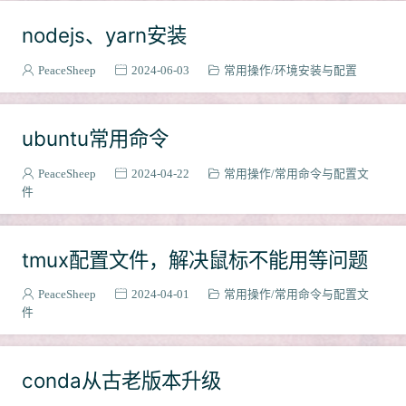
网络
2
nodejs、yarn安装
C++
1
PeaceSheep
2024-06-03
常用操作
环境安装与配置
OS比赛
3
班级作业管理系统
6
Go
2
ubuntu常用命令
git
1
PeaceSheep
2024-04-22
常用操作
常用命令与配置文
路由器
2
件
Pyhton
1
下载器
2
tmux配置文件，解决鼠标不能用等问题
PeaceSheep
2024-04-01
常用操作
常用命令与配置文
件
conda从古老版本升级