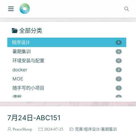
项目
11
即时通讯
4
物联网与路由器
3
全部分类
竞赛
9
程序设计
6
暑期集训
4
环境安装与配置
11
docker
4
MOE
1
随手写的小项目
w window)
1
课程
5
云计算
1
语言
7月24日-ABC151
7
java
2
PeaceSheep
2024-07-25
竞赛
程序设计
暑期集训
依赖相关
1