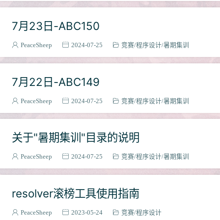
SSM初学
1
7月23日-ABC150
常用代码
2
Python
1
PeaceSheep
2024-07-25
竞赛
程序设计
暑期集训
Django
1
常见系统问题处理
1
7月22日-ABC149
联邦学习
1
框架使用
1
PeaceSheep
2024-07-25
竞赛
程序设计
暑期集训
多智能体控制
1
数据库
1
关于"暑期集训"目录的说明
网络
2
C++
PeaceSheep
2024-07-25
竞赛
程序设计
暑期集训
1
OS比赛
3
班级作业管理系统
6
resolver滚榜工具使用指南
Go
2
PeaceSheep
2023-05-24
竞赛
程序设计
git
1