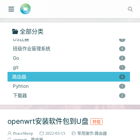
多智能体控制
1
数据库
1
网络
2
C++
1
全部分类
OS比赛
3
班级作业管理系统
6
Go
2
git
1
路由器
2
Pyhton
1
w window)
下载器
2
openwrt安装软件包到U盘
转载
PeaceSheep
2022-03-15
常用操作
路由器
openwrt
路由器