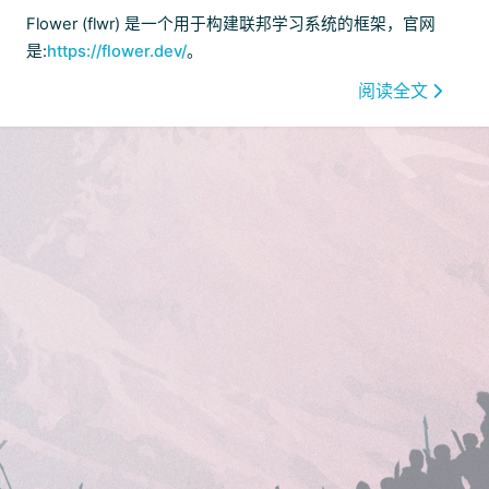
下载器
Flower (flwr) 是一个用于构建联邦学习系统的框架，官网
2
是:
https://flower.dev/
。
阅读全文