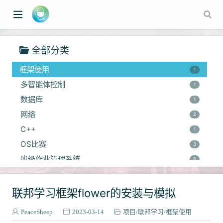
Python
1
Django
1
常见系统问题处理
1
全部分类
联邦学习
1
框架使用
1
多智能体控制
1
数据库
1
网络
2
C++
1
OS比赛
w window)
3
班级作业管理系统
6
Go
2
git
联邦学习框架flower的安装与模拟
1
路由器
2
PeaceSheep
2023-03-14
项目
联邦学习
框架使用
Pyhton
1